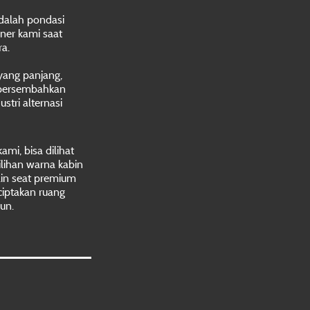
dalah pondasi
ner kami saat
a.
yang panjang,
persembahkan
stri alternasi
ami, bisa dilihat
milihan warna kabin
tain seat premium
ciptakan ruang
gun.