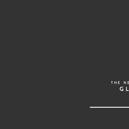
THE N
G