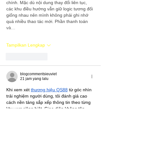
chính. Mặc dù nội dung thay đổi liên tục, 
các khu điều hướng vẫn giữ logic tương đối 
giống nhau nên mình không phải ghi nhớ 
quá nhiều thao tác mới. Phần thanh toán 
và…
Tampilkan Lengkap
Suka
Balas
blogcommentsieuviet
21 jam yang lalu
Khi xem xét 
thương hiệu QS88
 từ góc nhìn 
trải nghiệm người dùng, tôi đánh giá cao 
cách nền tảng sắp xếp thông tin theo từng 
khu vực riêng biệt. Giao diện không tập 
trung quá nhiều nội dung trên một trang 
mà phân chia hợp lý để người dùng dễ 
quan sát hơn. Các nhóm như slot game, 
casino trực tuyến, bắn cá và thể thao được 
bố trí theo cấu trúc rõ ràng. Điều này giúp 