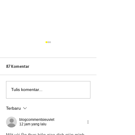
87 Komentar
Hiace Premio Luxury Travel:
Interior Mewah H
Tulis komentar...
Interior Mewah dengan
Premio untuk Prib
Kapasitas Banyak untuk
Kenyamanan Pre
Terbaru
Bisnis PremiumSolusi Travel
Seperti First Clas
Mewah dengan Kapasitas
DaratInterior Me
blogcommentsieuviet
Maksimal
Premio untuk Keb
12 jam yang lalu
Pribadi
Một vài lần thực hiện giao dịch giúp mình 