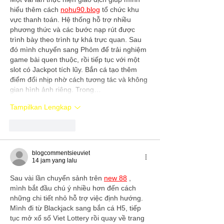
hiểu thêm cách 
nohu90.blog
 tổ chức khu 
vực thanh toán. Hệ thống hỗ trợ nhiều 
phương thức và các bước nạp rút được 
trình bày theo trình tự khá trực quan. Sau 
đó mình chuyển sang Phỏm để trải nghiệm 
game bài quen thuộc, rồi tiếp tục với một 
slot có Jackpot tích lũy. Bắn cá tạo thêm 
điểm đổi nhịp nhờ cách tương tác và không 
gian hình ảnh riêng. Trong…
Tampilkan Lengkap
Suka
Balas
blogcommentsieuviet
14 jam yang lalu
Sau vài lần chuyển sảnh trên 
new 88
 , 
mình bắt đầu chú ý nhiều hơn đến cách 
những chi tiết nhỏ hỗ trợ việc định hướng. 
Mình đi từ Blackjack sang bắn cá H5, tiếp 
tục mở xổ số Viet Lottery rồi quay về trang 